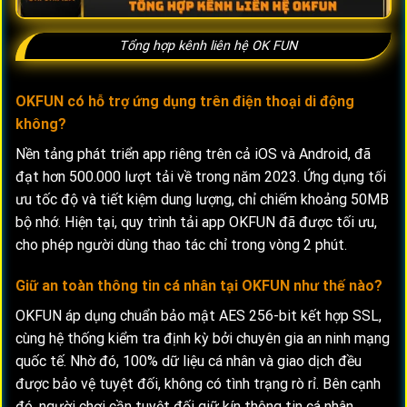
Tổng hợp kênh liên hệ OK FUN
OKFUN có hỗ trợ ứng dụng trên điện thoại di động
không?
Nền tảng phát triển app riêng trên cả iOS và Android, đã
đạt hơn 500.000 lượt tải về trong năm 2023. Ứng dụng tối
ưu tốc độ và tiết kiệm dung lượng, chỉ chiếm khoảng 50MB
bộ nhớ. Hiện tại, quy trình tải app OKFUN đã được tối ưu,
cho phép người dùng thao tác chỉ trong vòng 2 phút.
Giữ an toàn thông tin cá nhân tại OKFUN như thế nào?
OKFUN áp dụng chuẩn bảo mật AES 256-bit kết hợp SSL,
cùng hệ thống kiểm tra định kỳ bởi chuyên gia an ninh mạng
quốc tế. Nhờ đó, 100% dữ liệu cá nhân và giao dịch đều
được bảo vệ tuyệt đối, không có tình trạng rò rỉ. Bên cạnh
đó, người chơi cần tuyệt đối giữ kín thông tin cá nhân,