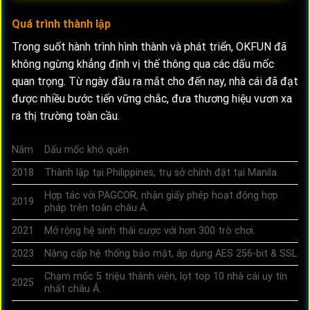
Quá trình thành lập
Trong suốt hành trình hình thành và phát triển, OKFUN đã
không ngừng khẳng định vị thế thông qua các dấu mốc
quan trọng. Từ ngày đầu ra mắt cho đến nay, nhà cái đã đạt
được nhiều bước tiến vững chắc, đưa thương hiệu vươn xa
ra thị trường toàn cầu.
Năm
Dấu mốc khó quên
2018
Thành lập tại Philippines, trụ sở chính đặt tại Manila.
Hợp tác với PAGCOR, nhận giấy phép hoạt động hợp
2019
pháp trên toàn châu Á.
2021
Mở rộng hệ sinh thái cược với hơn 300 trò chơi.
2023
Nâng cấp hệ thống bảo mật, áp dụng AES 256-bit & SSL
Chạm mốc 5 triệu thành viên, lọt top 10 nhà cái uy tín
2025
nhất châu Á.