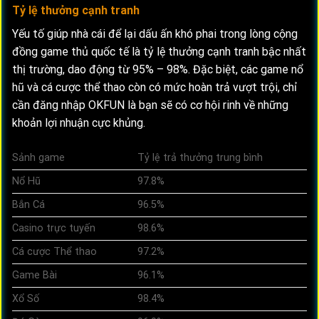
Tỷ lệ thưởng cạnh tranh
Yếu tố giúp nhà cái để lại dấu ấn khó phai trong lòng cộng
đồng game thủ quốc tế là tỷ lệ thưởng cạnh tranh bậc nhất
thị trường, dao động từ 95% – 98%. Đặc biệt, các game nổ
hũ và cá cược thể thao còn có mức hoàn trả vượt trội, chỉ
cần đăng nhập OKFUN là bạn sẽ có cơ hội rinh về những
khoản lợi nhuận cực khủng.
Sảnh game
Tỷ lệ trả thưởng trung bình
Nổ Hũ
97.8%
Bắn Cá
96.5%
Casino trực tuyến
98.6%
Cá cược Thể thao
97.2%
Game Bài
96.1%
Xổ Số
98.4%