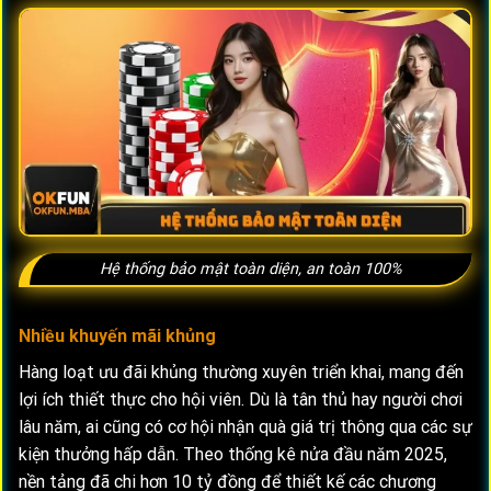
Hệ thống bảo mật toàn diện, an toàn 100%
Nhiều khuyến mãi khủng
Hàng loạt ưu đãi khủng thường xuyên triển khai, mang đến
lợi ích thiết thực cho hội viên. Dù là tân thủ hay người chơi
lâu năm, ai cũng có cơ hội nhận quà giá trị thông qua các sự
kiện thưởng hấp dẫn. Theo thống kê nửa đầu năm 2025,
nền tảng đã chi hơn 10 tỷ đồng để thiết kế các chương