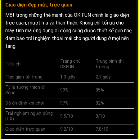
Giao diện đẹp mắt, trực quan
Một trong những thế mạnh của OK FUN chính là giao diện
trực quan, mượt mà và thân thiện. Không chỉ tối ưu cho
máy tính mà ứng dụng di động cũng được thiết kế gọn nhẹ,
đảm bảo trải nghiệm thoải mái cho người dùng ở mọi nền
tảng.
Trang chủ
Trung bình thị
Tiêu chí
OKFUN
trường
Thời gian tải trang
1.3 giây
2.7 giây
Tỷ lệ tương thích di
99%
85%
động
Độ ổn định khi chơi
97%
82%
Trải nghiệm người dùng
9.5/10
8/10
(UX)
Giao diện trực quan
9.2/10
7.8/10