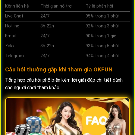
Kênh liên hệ
Thời gian hỗ trợ
Tỷ lệ phản hồi
Live Chat
24/7
95% trong 1 phút
Hotline
8h-22h
92% trong 3 phút
Email
24/7
90% trong 1 giờ
Zalo
8h-22h
93% trong 5 phút
Telegram
24/7
94% trong 4 phút
Câu hỏi thường gặp khi tham gia OKFUN
Tổng hợp câu hỏi phổ biến kèm lời giải đáp chi tiết dành
cho người chơi tham khảo.