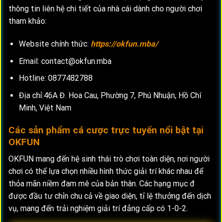
thông tin liên hệ chi tiết của nhà cái dành cho người chơi
tham khảo:
Website chính thức:
https://okfun.mba/
Email:
contact@okfun.mba
Hotline: 0877482788
Địa chỉ:46A Đ. Hoa Cau, Phường 7, Phú Nhuận, Hồ Chí
Minh, Việt Nam
Các sản phẩm cá cược trực tuyến nổi bật tại
OKFUN
OKFUN mang đến hệ sinh thái trò chơi toàn diện, nơi người
chơi có thể lựa chọn nhiều hình thức giải trí khác nhau để
thỏa mãn niềm đam mê của bản thân. Các hạng mục đ
được đầu tư chỉn chu cả về giao diện, tỉ lệ thưởng đến dịch
vụ, mang đến trải nghiệm giải trí đẳng cấp có 1-0-2.