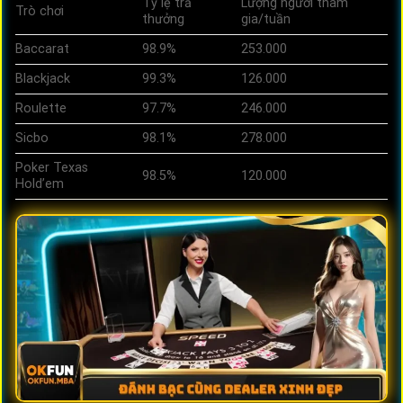
Tỷ lệ trả
Lượng người tham
Trò chơi
thưởng
gia/tuần
Baccarat
98.9%
253.000
Blackjack
99.3%
126.000
Roulette
97.7%
246.000
Sicbo
98.1%
278.000
Poker Texas
98.5%
120.000
Hold’em