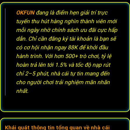
OKFUN
đang là điểm hẹn giải trí trực
tuyến thu hút hàng nghìn thành viên mới
mỗi ngày nhờ chính sách ưu đãi cực hấp
dẫn. Chỉ cần đăng ký tài khoản là bạn sẽ
có cơ hội nhận ngay 88K để khởi đầu
hành trình. Với hơn 500+ trò chơi, tỷ lệ
hoàn trả lên tới 1.5% và tốc độ nạp rút
chỉ 2–5 phút, nhà cái tự tin mang đến
cho người chơi trải nghiệm mãn nhãn
nhất.
Khái quát thông tin tổng quan về nhà cái