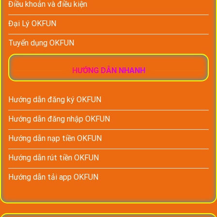
Điều khoản và điều kiện
Đại Lý OKFUN
Tuyển dụng OKFUN
HƯỚNG DẪN NHANH
Hướng dẫn đăng ký OKFUN
Hướng dẫn đăng nhập OKFUN
Hướng dẫn nạp tiền OKFUN
Hướng dẫn rút tiền OKFUN
Hướng dẫn tải app OKFUN