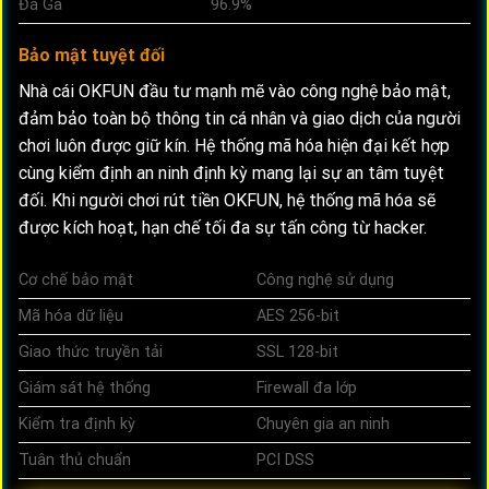
Đá Gà
96.9%
Bảo mật tuyệt đối
Nhà cái OKFUN đầu tư mạnh mẽ vào công nghệ bảo mật,
đảm bảo toàn bộ thông tin cá nhân và giao dịch của người
chơi luôn được giữ kín. Hệ thống mã hóa hiện đại kết hợp
cùng kiểm định an ninh định kỳ mang lại sự an tâm tuyệt
đối. Khi người chơi rút tiền OKFUN, hệ thống mã hóa sẽ
được kích hoạt, hạn chế tối đa sự tấn công từ hacker.
Cơ chế bảo mật
Công nghệ sử dụng
Mã hóa dữ liệu
AES 256-bit
Giao thức truyền tải
SSL 128-bit
Giám sát hệ thống
Firewall đa lớp
Kiểm tra định kỳ
Chuyên gia an ninh
Tuân thủ chuẩn
PCI DSS