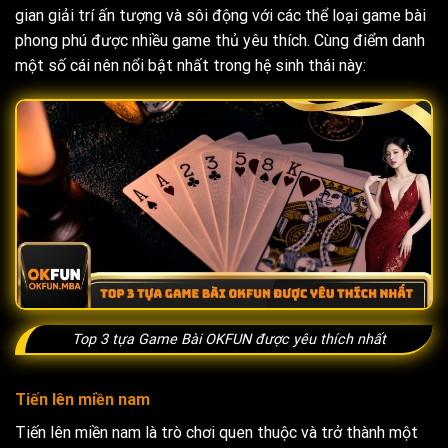
gian giải trí ấn tượng và sôi động với các thể loại game bài
phong phú được nhiều game thủ yêu thích. Cùng điểm danh
một số cái nên nổi bật nhất trong hệ sinh thái này:
Top 3 tựa Game Bài OKFUN được yêu thích nhất
Tiến lên miền nam
Tiến lên miền nam là trò chơi quen thuộc và trở thành một