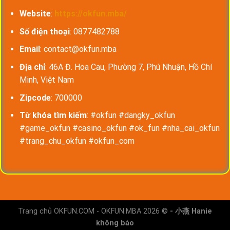
Tải App OKFUN Nhận Ngay 88K – Sự Kiện Tham Gia Miễn Phí
Website
:
https://okfun.mba/
August 27, 2025
Số điện thoại
: 0877482788
Email
:
contact@okfun.mba
Địa chỉ
: 46A Đ. Hoa Cau, Phường 7, Phú Nhuận, Hồ Chí
Minh, Việt Nam
Zipcode
: 700000
Từ khóa tìm kiếm
: #okfun #dangky_okfun
#game_okfun #casino_okfun #ok_fun #nha_cai_okfun
#trang_chu_okfun #okfun_com
Tài Xỉu Online – Cược Liền Tay, Nhận Lợi Nhuận Cực Khủng
September 3, 2025
Trang chủ OKFUN.COM - OKFUN.MBA 2026 ©
- 小燕 Hanie
không báo