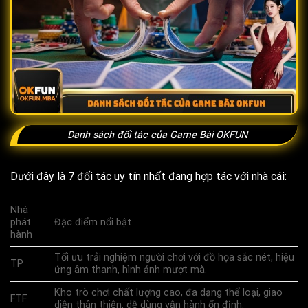
Danh sách đối tác của Game Bài OKFUN
Dưới đây là 7 đối tác uy tín nhất đang hợp tác với nhà cái:
Nhà
phát
Đặc điểm nổi bật
hành
Tối ưu trải nghiệm người chơi với đồ họa sắc nét, hiệu
TP
ứng âm thanh, hình ảnh mượt mà.
Kho trò chơi chất lượng cao, đa dạng thể loại, giao
FTF
diện thân thiện, dễ dùng vận hành ổn định.