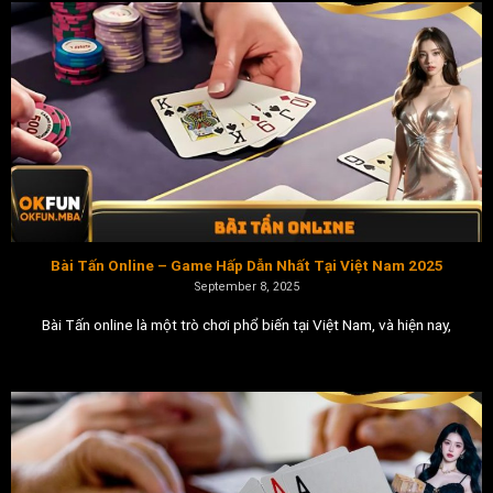
Bài Tấn Online – Game Hấp Dẫn Nhất Tại Việt Nam 2025
September 8, 2025
Bài Tấn online là một trò chơi phổ biến tại Việt Nam, và hiện nay,