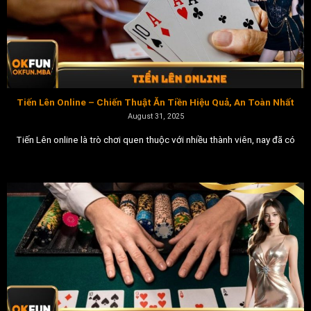
Tiến Lên Online – Chiến Thuật Ăn Tiền Hiệu Quả, An Toàn Nhất
August 31, 2025
Tiến Lên online là trò chơi quen thuộc với nhiều thành viên, nay đã có
Thành Phố Vàng – Mở Khoá Săn Kho Báu Thưởng Lên Đến X500
September 15, 2025