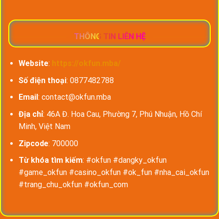
THÔNG TIN LIÊN HỆ
Website
:
https://okfun.mba/
Tải App OKFUN Nhận Ngay 88K – Sự Kiện Tham Gia Miễn Phí
Số điện thoại
: 0877482788
August 27, 2025
Email
:
contact@okfun.mba
Địa chỉ
: 46A Đ. Hoa Cau, Phường 7, Phú Nhuận, Hồ Chí
Minh, Việt Nam
Zipcode
: 700000
Từ khóa tìm kiếm
: #okfun #dangky_okfun
#game_okfun #casino_okfun #ok_fun #nha_cai_okfun
#trang_chu_okfun #okfun_com
Tài Xỉu Online – Cược Liền Tay, Nhận Lợi Nhuận Cực Khủng