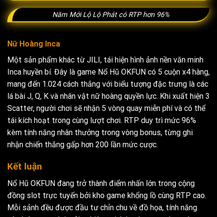
Năm Mới Lộ Lộ Phát có RTP hơn 96%
Nữ Hoàng Inca
Một sản phẩm khác từ JILI, tái hiện hình ảnh nền văn minh
Inca huyền bí. Đây là game Nổ Hũ OKFUN có 5 cuộn x4 hàng,
mang đến 1.024 cách thắng với biểu tượng đặc trưng là các
lá bài J, Q, K và nhân vật nữ hoàng quyền lực. Khi xuất hiện 3
Scatter, người chơi sẽ nhận 5 vòng quay miễn phí và có thể
tái kích hoạt trong cùng lượt chơi. RTP duy trì mức 96%
kèm tính năng nhân thưởng trong vòng bonus, từng ghi
nhận chiến thắng gấp hơn 200 lần mức cược.
Kết luận
Nổ Hũ OKFUN đang trở thành điểm nhấn lớn trong cộng
đồng slot trực tuyến bởi kho game khổng lồ cùng RTP cao.
Mỗi sảnh đều được đầu tư chỉn chu về đồ họa, tính năng