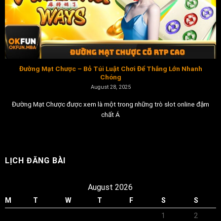
Đường Mạt Chược – Bỏ Túi Luật Chơi Để Thắng Lớn Nhanh
Chóng
August 28, 2025
Ngọc May Mắn – Phổ Cập Luật Chơi Chi Tiết Siêu Phẩm Slot
September 14, 2025
Đường Mạt Chược được xem là một trong những trò slot online đậm
chất Á
LỊCH ĐĂNG BÀI
August 2026
M
T
W
T
F
S
S
1
2