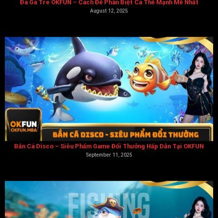
Bắn Cá Disco – Siêu Phẩm Game Đổi Thưởng Hấp Dẫn Tại OKFUN
September 11, 2025