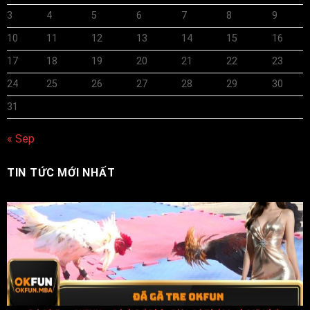
3
4
5
6
7
8
9
Đá Gà Đòn OKFUN – Trận Chiến Mạnh Mẽ Giành Lấy Chiến Thắng
September 13, 2025
10
11
12
13
14
15
16
17
18
19
20
21
22
23
24
25
26
27
28
29
30
31
« Sep
TIN TỨC MỚI NHẤT
Đá Gà Tre OKFUN – Cách Để Phân Biệt Cá Thể Mạnh Mẽ Nhất
August 12, 2025