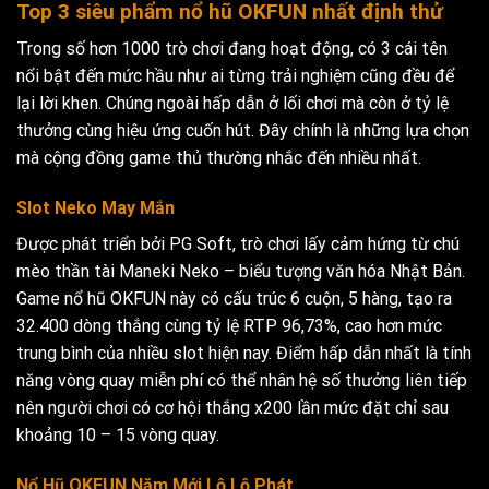
Top 3 siêu phẩm nổ hũ OKFUN nhất định thử
Trong số hơn 1000 trò chơi đang hoạt động, có 3 cái tên
nổi bật đến mức hầu như ai từng trải nghiệm cũng đều để
lại lời khen. Chúng ngoài hấp dẫn ở lối chơi mà còn ở tỷ lệ
thưởng cùng hiệu ứng cuốn hút. Đây chính là những lựa chọn
mà cộng đồng game thủ thường nhắc đến nhiều nhất.
Slot Neko May Mắn
Được phát triển bởi PG Soft, trò chơi lấy cảm hứng từ chú
mèo thần tài Maneki Neko – biểu tượng văn hóa Nhật Bản.
Game nổ hũ OKFUN này có cấu trúc 6 cuộn, 5 hàng, tạo ra
32.400 dòng thắng cùng tỷ lệ RTP 96,73%, cao hơn mức
trung bình của nhiều slot hiện nay. Điểm hấp dẫn nhất là tính
năng vòng quay miễn phí có thể nhân hệ số thưởng liên tiếp
nên người chơi có cơ hội thắng x200 lần mức đặt chỉ sau
khoảng 10 – 15 vòng quay.
Nổ Hũ OKFUN Năm Mới Lộ Lộ Phát