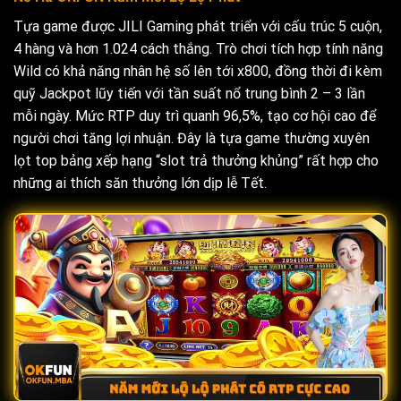
Tựa game được JILI Gaming phát triển với cấu trúc 5 cuộn,
4 hàng và hơn 1.024 cách thắng. Trò chơi tích hợp tính năng
Wild có khả năng nhân hệ số lên tới x800, đồng thời đi kèm
quỹ Jackpot lũy tiến với tần suất nổ trung bình 2 – 3 lần
mỗi ngày. Mức RTP duy trì quanh 96,5%, tạo cơ hội cao để
người chơi tăng lợi nhuận. Đây là tựa game thường xuyên
lọt top bảng xếp hạng “slot trả thưởng khủng” rất hợp cho
những ai thích săn thưởng lớn dịp lễ Tết.