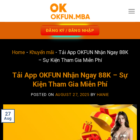
ĐĂNG KÝ / ĐĂNG NHẬP
Home
-
Khuyến mãi
-
Tải App OKFUN Nhận Ngay 88K
– Sự Kiện Tham Gia Miễn Phí
Tải App OKFUN Nhận Ngay 88K – Sự
Kiện Tham Gia Miễn Phí
POSTED ON
AUGUST 27, 2025
BY
HANIE
27
Aug