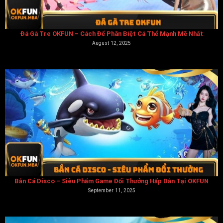
Bắn Cá Disco – Siêu Phẩm Game Đổi Thưởng Hấp Dẫn Tại OKFUN
September 11, 2025