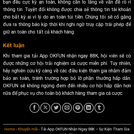
bạn đều cực kỳ an toàn, không cần lo lắng về vấn đề rò rỉ
thông tin. Tuyệt đối không được chia sẻ thông tin tài khoản
cho bất kỳ ai vì lý do an toàn túi tiền. Chúng tôi sẽ cố gắng
đưa ra thông báo kịp thời khi nghi ngờ truy cập trái phép để
giữ an toàn cho tất cả khách hàng.
Kết luận
Khi tham gia tải App OKFUN nhận ngay 88K, hội viên sẽ có
được những cơ hội trải nghiệm cá cược miễn phí. Tuy nhiên,
hãy nghiên cứu kỹ càng về các điều kiện tham gia nhằm đảm
bảo an toàn, tránh trường hợp bỏ lỡ phần thưởng hấp dẫn.
OKFUN sẽ không ngừng đem đến nhiều cơ hội hấp dẫn hơn
nữa để phục vụ cho toàn bộ khách hàng tham gia cá cược.
Home
-
Khuyến mãi
-
Tải App OKFUN Nhận Ngay 88K – Sự Kiện Tham Gia