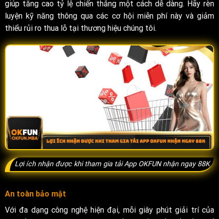
giúp tăng cao tỷ lệ chiến thắng một cách dễ dàng. Hãy rèn
luyện kỹ năng thông qua các cơ hội miễn phí này và giảm
thiểu rủi ro thua lỗ tại thương hiệu chúng tôi.
Lợi ích nhận được khi tham gia tải App OKFUN nhận ngay 88K
An toàn bảo mật
Với đa dạng công nghệ hiện đại, mỗi giây phút giải trí của