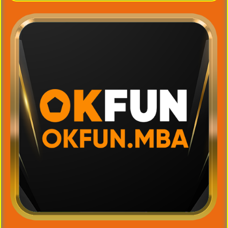
Xổ Số Keno OKFUN – Quay Thưởng Nhận Khoản Lợi Nhuận Khủng
September 5, 2025