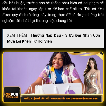
cầu bắt buộc, trường hợp hệ thống phát hiện có sai phạm sẽ
khóa tài khoản ngay lập tức để hạn chế rủi ro. Tất cả đều
được quy định rõ ràng, hãy trung thực để có được những trải
nghiệm tốt nhất tại thương hiệu chúng tôi.
XEM THÊM
Thưởng Nạp Đầu - 3 Ưu Đãi Nhận Cơn
Mưa Lời Khen Từ Hội Viên