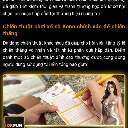
đã giúp tiết kiệm thời gian và tránh trường hợp bỏ lỡ cơ hội
nhận lợi nhuận hấp dẫn tại thương hiệu chúng tôi.
Chiến thuật chơi xổ số Keno chính xác để chiến
thắng
Đa dạng chiến thuật khác nhau đã giúp cho hội viên tăng tỷ lệ
chiến thắng và nhận về rất nhiều phần quà hấp dẫn. Điểm
danh một số chiến thuật đỉnh cao thường được cộng đồng
người dùng sử dụng tại nền tảng bao gồm: