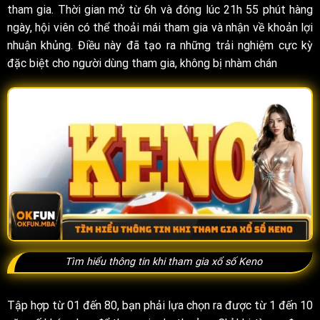
tham gia. Thời gian mở từ 6h và đóng lúc 21h 55 phút hàng
ngày, hội viên có thể thoải mái tham gia và nhận về khoản lợi
nhuận khủng. Điều này đã tạo ra những trải nghiệm cực kỳ
đặc biệt cho người dùng tham gia, không bị nhàm chán
Tìm hiểu thông tin khi tham gia xổ số Keno
Tập hợp từ 01 đến 80, bạn phải lựa chọn ra được từ 1 đến 10