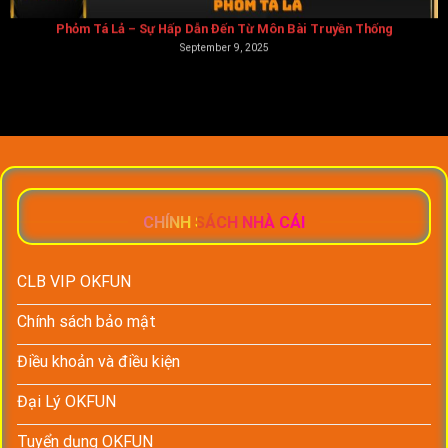
Bài Tấn Online – Game Hấp Dẫn Nhất Tại Việt Nam 2025
CHÍNH SÁCH NHÀ CÁI
September 8, 2025
CLB VIP OKFUN
Chính sách bảo mật
Điều khoản và điều kiện
Đại Lý OKFUN
Tuyển dụng OKFUN