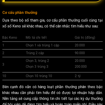
Cơ cấu phần thưởng
Dựa theo bộ số tham gia, cơ cấu phần thưởng cuối cùng tại
xổ số Keno sẽ khác nhau, có thể cân nhắc tìm hiểu như sau:
Bậc Keno
Mô tả chi tiết
Giá trị (đồng)
1
Chọn 1 và trùng 1 cặp
20.000
2
Trùng 2 cặp
90.000
Chọn 3, trùng 2
20.000
3
Chọn 3 trùng 3
200.000
10
Chọn 10 trùng 10
2 tỷ
Bên cạnh đó vẫn có hàng loạt phần thưởng phân theo bậc
khác nhau cần phải tìm hiểu để có được lợi nhuận hấp dẫn.
Nền tảng sẽ cung cấp thông tin chi tiết tại các kỳ dự thưởng
để hội viên dễ dàng tìm hiểu và hoàn toàn miễn phí. Điều này