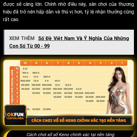
được sẽ càng lớn. Chính nhờ điều này, sân chơi của thương
hiệu đã trở nên hấp dẫn và thú vị hơn, tỷ lệ nhận thưởng cũng
rất cao.
XEM THÊM
Số Đề Việt Nam Và Ý Nghĩa Của Những
Con Số Từ 00 - 99
Cách chơi xổ số Keno chính xác tại nền tảng