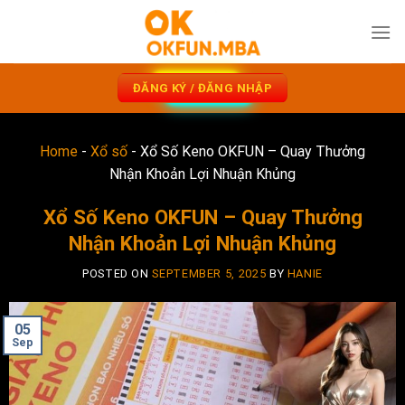
ĐĂNG KÝ / ĐĂNG NHẬP
Home
-
Xổ số
-
Xổ Số Keno OKFUN – Quay Thưởng
Nhận Khoản Lợi Nhuận Khủng
Xổ Số Keno OKFUN – Quay Thưởng
Nhận Khoản Lợi Nhuận Khủng
POSTED ON
SEPTEMBER 5, 2025
BY
HANIE
05
Sep